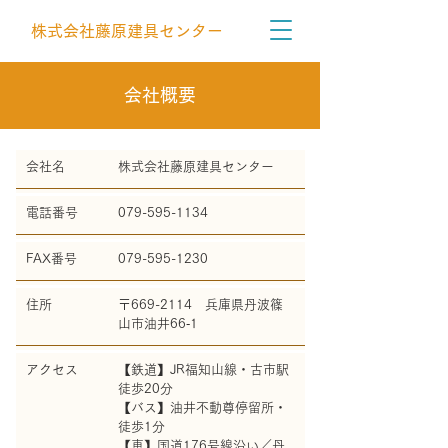
株式会社藤原建具センター
会社概要
会社名
株式会社藤原建具センター
電話番号
079-595-1134
FAX番号
079-595-1230
住所
〒669-2114 兵庫県丹波篠
山市油井66‐1
アクセス
【鉄道】JR福知山線・古市駅
徒歩20分
【バス】油井不動尊停留所・
徒歩1分
​【車】国道176号線沿い／丹