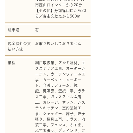
南篠山口インターから20分
【その他】丹南篠山口から20
分／古市交差点から500m
駐車場
有
現金以外の支
お取り扱いしておりません
払い方法
業種
網戸取扱業、アルミ建材、エ
クステリア工事、オーダーカ
ーテン、カーテンウォール工
事、カーペット、カーポー
ト、介護リフォーム、鏡、
鍵、鍵販売、壁紙工事、ガラ
ス工事、ガラスフィルム施
工、ガレージ、サッシ、シス
テムキッチン、室内装飾工
事、シャッター、障子、障子
張り、建具工事、テラス、内
装工事、フェンス、ふすま、
ふすま張り、ブラインド、フ